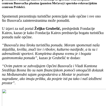
centrom
Busovačka planina (pansion Mečava)
i sportsko-rekreacijskim
centrom
Pridolci
.
Spomenuti prezentiraju turističke potencijale naše općine i sve ono
što Busovača zainteresiranima može ponuditi.
U izjavi za naš portal
Željko Grubešić,
predsjednik Fondacije
Kairos, kazao je kako Fondacija Kairos predstavlja bogatu turističku
ponudu naše općine.
“Busovača ima široku turističku ponudu. Moram spomenuti naša
skijališta, lovišta, znači lov i ribolov, kulturno naslijeđe, a tu su i
adrenalinski sportovi. Kompletna dopuna svemu je i bogata
gastronomska ponuda”,
kazao je Grubešić te dodao:
“Ovim putem se zahvaljujem Općini Busovača i Vladi Kantona
Središnja Bosna što su nam financijskom pomoći omogućili dolazak
na Međunarodni sajam gospodarstva u Mostar te pozivam
sugrađane, ako imaju priliku, da posjete isti pa tako i naš izložbeni
prostor”.