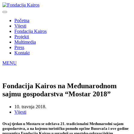
Početna
Vijesti
Fondacija Kairos
Projekti
Multimedia
Press
Kontakt
MENU
Fondacija Kairos na Međunarodnom
sajmu gospodarstva “Mostar 2018”
10. travnja 2018.
Vijesti
Ovaj tjedan u Mostaru se održava 21. tradicionalni Međunarodni sajam
gospodarstva, a na kojemu turističku ponudu općine Busovača i ove godine
prezentira
Fondacija Kairos
u suradnji sa sportsko-rekreacijskim